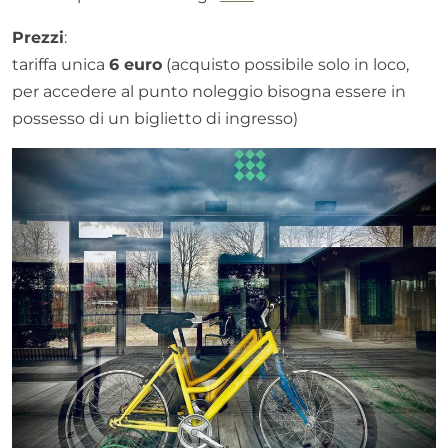
Prezzi
:
tariffa unica
6 euro
(acquisto possibile solo in loco,
per accedere al punto noleggio bisogna essere in
possesso di un biglietto di ingresso)